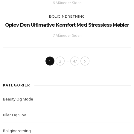
6 Måneder Siden
BOLIGINDRETNING
Oplev Den Ultimative Komfort Med Stressless Møbler
7 Måneder Siden
…
1
2
47
KATEGORIER
Beauty Og Mode
Biler Og Sjov
Boligindretning