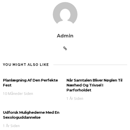
Admin
YOU MIGHT ALSO LIKE
Planlægning Af Den Perfekte
Når Samtalen Bliver Nøglen Til
Fest
Nærhed Og Trivsel I
Parforholdet
10 Måneder Siden
1 År Siden
Udforsk Mulighederne Med En
Sexologuddannelse
1 År Siden