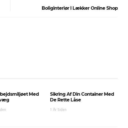
Boliginteriør I Lækker Online Shop
rbejdsmiljøet Med
Sikring Af Din Container Med
kvæg
De Rette Låse
iden
1 År Siden