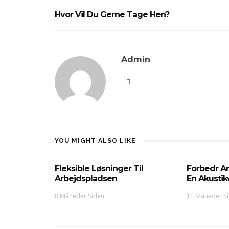
Hvor Vil Du Gerne Tage Hen?
Admin
YOU MIGHT ALSO LIKE
Fleksible Løsninger Til
Forbedr A
Arbejdspladsen
En Akusti
8 Måneder Siden
11 Måneder S