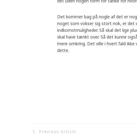
det uden nogen form for tanke for hvord
Det kommer bag på nogle af det er noge
noget som vokser sig stort nok, er det 
indkomstmuligheder. Så skal det lige pl
skal have tænkt over. Så det kunne og
mere omkring. Det ville i hvert fald ikk
dette.
Previous Article