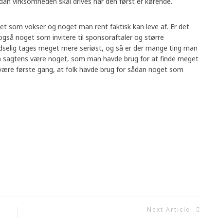
an virksomheden skal drives når den først er kørende.
t som vokser og noget man rent faktisk kan leve af. Er det
også noget som invitere til sponsoraftaler og større
udselig tages meget mere seriøst, og så er der mange ting man
så sagtens være noget, som man havde brug for at finde meget
e være første gang, at folk havde brug for sådan noget som
Next Article