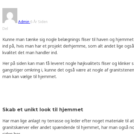
Admin
6 År Siden
Del
Kunne man tænke sig nogle belægnings fliser til haven og hjemmet
ind på, hvis man har et projekt derhjemme, som alt andet lige også h
kvalitet det man handler ind.
Her på siden kan man få leveret nogle højkvalitets fliser og klink
gangstiger omkring i, kunne det også være at nogle af granitstenene,
man kan vælge til hjemmet.
Skab et unikt look til hjemmet
Har man lige anlagt ny terrasse og leder efter noget materiale til 
granitskærver eller andet spændende til hjemmet, har man også noget
siden her.