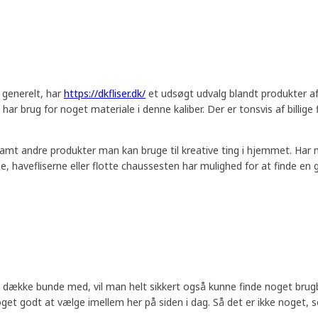
 generelt, har
https://dkfliser.dk/
et udsøgt udvalg blandt produkter af
ar brug for noget materiale i denne kaliber. Der er tonsvis af billige
er samt andre produkter man kan bruge til kreative ting i hjemmet. Ha
 havefliserne eller flotte chaussesten har mulighed for at finde en god
at dække bunde med, vil man helt sikkert også kunne finde noget brugb
 godt at vælge imellem her på siden i dag. Så det er ikke noget, som