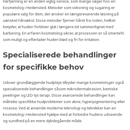
Hårfjerning er en anden vigtig service, som mange søger hos en
kosmetolog i Hedensted. Metoder som voksning og sugaring er
populære valg for dem, der ønsker en længerevarende løsning på
uønsket hårvækst. Disse metoder fjerner håret fra roden, hvilket
betyder, at huden forbliver glat i længere tid sammenlignet med
barbering. En erfaren kosmetolog sikrer, at processen er så smertefri
som muligt og efterlader huden blød og fri for irritation.
Specialiserede behandlinger
for specifikke behov
Udover grundlæggende hudpleje tilbyder mange kosmetologer også
specialiserede behandlinger såsom mikrodermabrasion, kemiske
peelinger og LED-lys terapi. Disse avancerede behandlinger kan
målrette specifikke hudproblemer som akne, hyperpigmentering eller
rosacea. Ved at anvende moderne teknologi og teknikker kan en
kosmetolog i Hedensted hjælpe med at forbedre hudens udseende
og sundhed på en mere dybdegående måde.