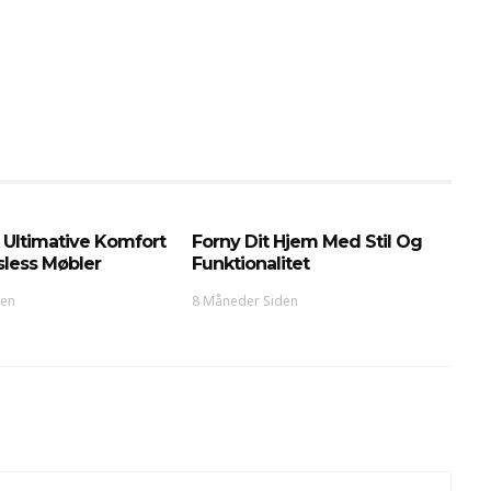
 Ultimative Komfort
Forny Dit Hjem Med Stil Og
sless Møbler
Funktionalitet
den
8 Måneder Siden