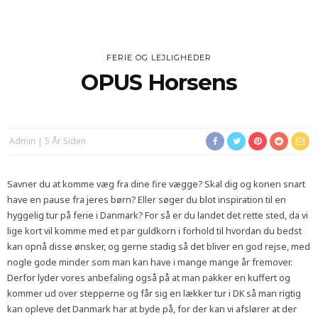
FERIE OG LEJLIGHEDER
OPUS Horsens
Admin
5 År Siden
Savner du at komme væg fra dine fire vægge? Skal dig og konen snart
have en pause fra jeres børn? Eller søger du blot inspiration til en
hyggelig tur på ferie i Danmark? For så er du landet det rette sted, da vi
lige kort vil komme med et par guldkorn i forhold til hvordan du bedst
kan opnå disse ønsker, og gerne stadig så det bliver en god rejse, med
nogle gode minder som man kan have i mange mange år fremover.
Derfor lyder vores anbefaling også på at man pakker en kuffert og
kommer ud over stepperne og får sig en lækker tur i DK så man rigtig
kan opleve det Danmark har at byde på, for der kan vi afslører at der