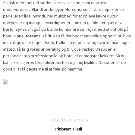
faktisk er en hel del steder i vores lille land, som er utrolig
undervurderet. Blandt andet byen Horsens, som i vores optik er en
perle uden lige, hvor du har mulighed for at opleve lækre kultur
oplevelser og mange seværdigheder som det gamle fængsel osv.
Derfor synes vi også du burde kombinere din rejse med et ophold på
hotel
Opus Horsens
, så du kan få det bedst tænkelige ophold, nu hvor
man alligevel er taget afsted, hvilket jo er positivt og hvorfor man tager
afsted, så følg vores anbefaling og bliv overrasket. Desuden er
personalet top professionelle og hotellet er monster lækkert. Så du
kan sikre at jeres ferie bliver perfekt og i høj kvalitet. Desuden er de
gode til at få gæsterne til at føle sig hjemme.
Previous Article
Trinbræt Til Bil