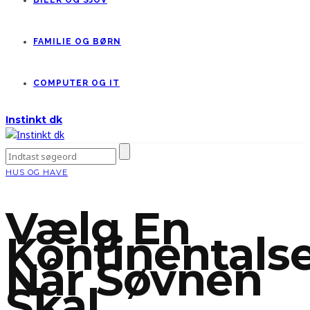
BILER OG SJOV
FAMILIE OG BØRN
COMPUTER OG IT
Instinkt dk
HUS OG HAVE
Vælg En
Kontinentals
Når Søvnen
Skal