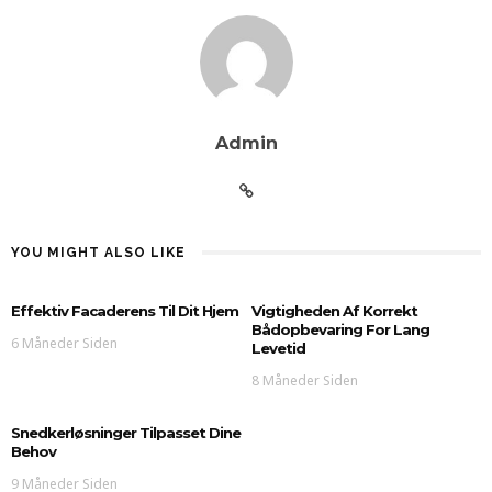
Admin
YOU MIGHT ALSO LIKE
Effektiv Facaderens Til Dit Hjem
Vigtigheden Af Korrekt
Bådopbevaring For Lang
6 Måneder Siden
Levetid
8 Måneder Siden
Snedkerløsninger Tilpasset Dine
Behov
9 Måneder Siden