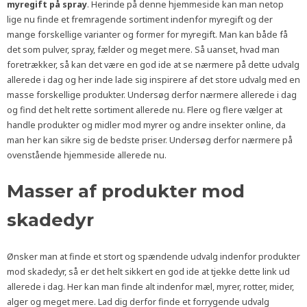
myregift på spray
. Herinde på denne hjemmeside kan man netop
lige nu finde et fremragende sortiment indenfor myregift og der
mange forskellige varianter og former for myregift. Man kan både få
det som pulver, spray, fælder og meget mere. Så uanset, hvad man
foretrækker, så kan det være en god ide at se nærmere på dette udvalg
allerede i dag og her inde lade sig inspirere af det store udvalg med en
masse forskellige produkter. Undersøg derfor nærmere allerede i dag
og find det helt rette sortiment allerede nu. Flere og flere vælger at
handle produkter og midler mod myrer og andre insekter online, da
man her kan sikre sig de bedste priser. Undersøg derfor nærmere på
ovenstående hjemmeside allerede nu.
Masser af produkter mod
skadedyr
Ønsker man at finde et stort og spændende udvalg indenfor produkter
mod skadedyr, så er det helt sikkert en god ide at tjekke dette link ud
allerede i dag. Her kan man finde alt indenfor mæl, myrer, rotter, mider,
alger og meget mere. Lad dig derfor finde et forrygende udvalg