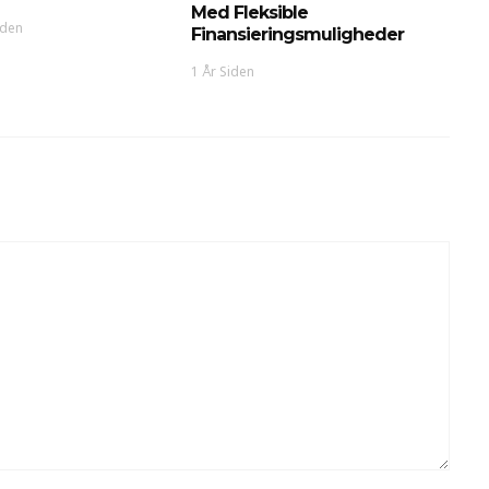
Med Fleksible
iden
Finansieringsmuligheder
1 År Siden