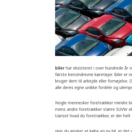
biler
har eksisteret i over hundrede år o
første benzindrevne køretøjer. Biler er
bruger dem til arbejde eller fornøjelse.
alle deres egne unikke fordele og ulempe
Nogle mennesker foretrækker mindre bil
mens andre foretrækker større SUV’er el
Uanset hvad du foretrækker, er der helt s
Hvis du ønsker at købe en ny bil, er det v