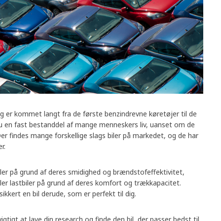
g er kommet langt fra de første benzindrevne køretøjer til de
 nu en fast bestanddel af mange menneskers liv, uanset om de
 Der findes mange forskellige slags biler på markedet, og de har
r.
er på grund af deres smidighed og brændstofeffektivitet,
ler lastbiler på grund af deres komfort og trækkapacitet.
ikkert en bil derude, som er perfekt til dig.
igtigt at lave din research og finde den bil, der passer bedst til