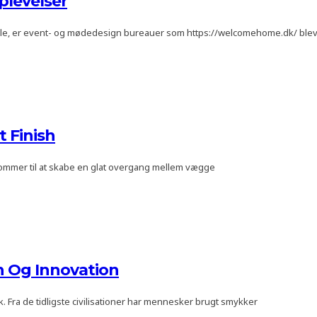
levelser
 rolle, er event- og mødedesign bureauer som https://welcomehome.dk/ ble
t Finish
 kommer til at skabe en glat overgang mellem vægge
n Og Innovation
. Fra de tidligste civilisationer har mennesker brugt smykker