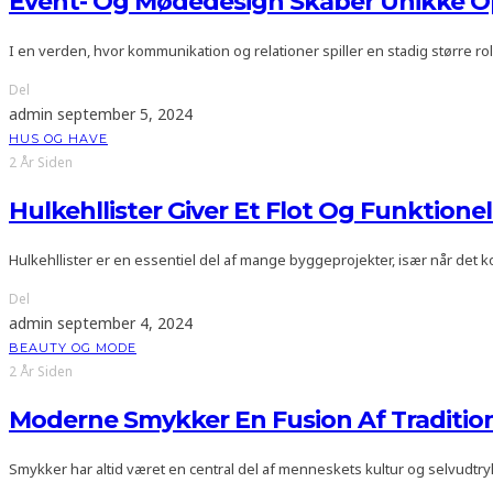
Event- Og Mødedesign Skaber Unikke Op
I en verden, hvor kommunikation og relationer spiller en stadig større
Del
admin
september 5, 2024
HUS OG HAVE
2 År Siden
Hulkehllister Giver Et Flot Og Funktionel
Hulkehllister er en essentiel del af mange byggeprojekter, især når det
Del
admin
september 4, 2024
BEAUTY OG MODE
2 År Siden
Moderne Smykker En Fusion Af Traditio
Smykker har altid været en central del af menneskets kultur og selvudtryk