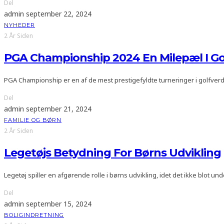
Del
admin
september 22, 2024
NYHEDER
2 År Siden
PGA Championship 2024 En Milepæl I G
PGA Championship er en af de mest prestigefyldte turneringer i golfve
Del
admin
september 21, 2024
FAMILIE OG BØRN
2 År Siden
Legetøjs Betydning For Børns Udvikling
Legetøj spiller en afgørende rolle i børns udvikling, idet det ikke blot u
Del
admin
september 15, 2024
BOLIGINDRETNING