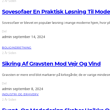
2 År Siden
Sovesofaer En Praktisk Løsning Til Mod
Sovesofaer er blevet en populær løsning i mange moderne hjem, hvor 
Del
admin
september 14, 2024
BOLIGINDRETNING
2 År Siden
Sikring Af Gravsten Mod Vejr Og Vind
Gravsten er mere end blot markører på kirkegårde; de er varige mindesm
Del
admin
september 8, 2024
INDUSTRI OG ERHVERV
2 År Siden