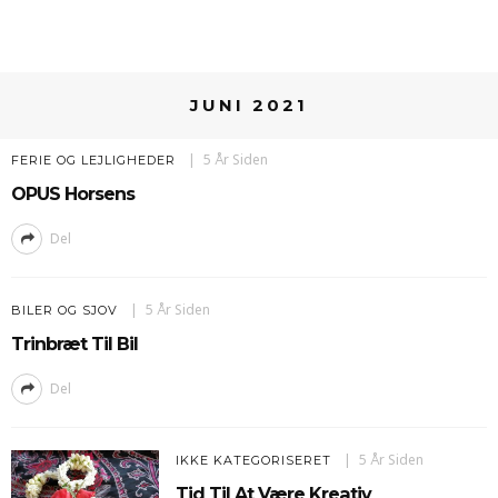
JUNI 2021
5 År Siden
FERIE OG LEJLIGHEDER
OPUS Horsens
Del
5 År Siden
BILER OG SJOV
Trinbræt Til Bil
Del
5 År Siden
IKKE KATEGORISERET
Tid Til At Være Kreativ